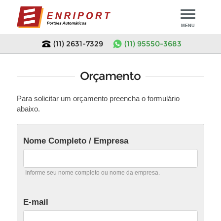
MENU
(11) 2631-7329
(11) 95550-3683
Início
Orçamento
Modelos de Portões
Para solicitar um orçamento preencha o formulário
abaixo.
Portões em Promoção
Motor para Portão
Portão de Chapa
Motor Portão Basculante
Assistência Técnica
Nome Completo / Empresa
Portão de Tela
Motor Portão Deslizante
Orçamento
Informe seu nome completo ou nome da empresa.
Portão de Madeira
Motor Portão Pivotante
Empresa
Portão Tubular
E-mail