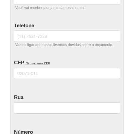
Portão Tubular Madeira
Você vai receber o orçamento nesse e-mail.
Portão Automático
Telefone
Portão Basculante
Portão Deslizante
Vamos ligar apenas se tivermos dúvidas sobre o orçamento.
Portão Pivotante
CEP
Não sei meu CEP
Portão Eletrônico
Rua
Número