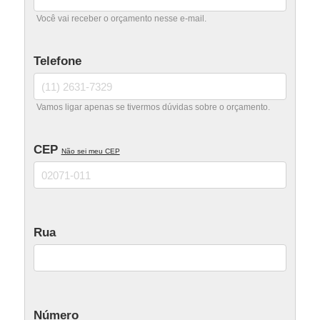
Portão Tubular Madeira
Você vai receber o orçamento nesse e-mail.
Portão Automático
Telefone
Portão Basculante
Portão Deslizante
Vamos ligar apenas se tivermos dúvidas sobre o orçamento.
Portão Pivotante
CEP
Não sei meu CEP
Portão Eletrônico
Rua
Número