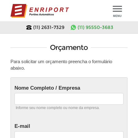
MENU
(11) 2631-7329
(11) 95550-3683
Início
Orçamento
Modelos de Portões
Para solicitar um orçamento preencha o formulário
abaixo.
Portões em Promoção
Motor para Portão
Portão de Chapa
Motor Portão Basculante
Assistência Técnica
Nome Completo / Empresa
Portão de Tela
Motor Portão Deslizante
Orçamento
Informe seu nome completo ou nome da empresa.
Portão de Madeira
Motor Portão Pivotante
Empresa
Portão Tubular
E-mail