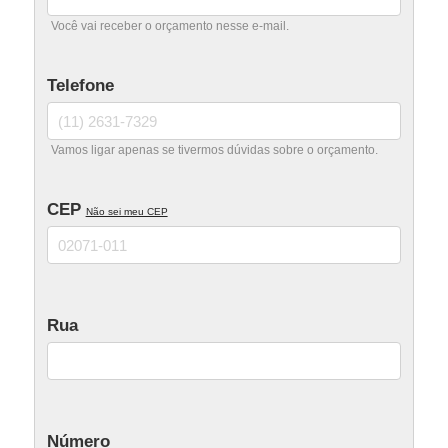
Portão Tubular Madeira
Você vai receber o orçamento nesse e-mail.
Portão Automático
Telefone
Portão Basculante
Portão Deslizante
Vamos ligar apenas se tivermos dúvidas sobre o orçamento.
Portão Pivotante
CEP
Não sei meu CEP
Portão Eletrônico
Rua
Número