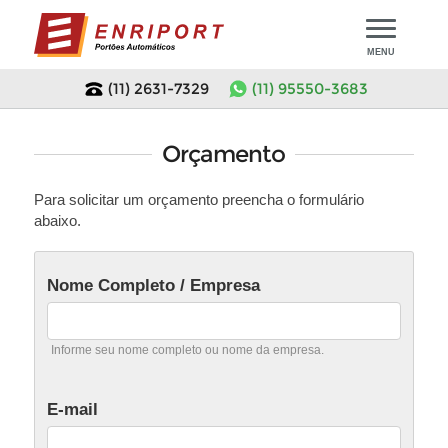
MENU
(11) 2631-7329
(11) 95550-3683
Início
Orçamento
Modelos de Portões
Para solicitar um orçamento preencha o formulário
abaixo.
Portões em Promoção
Motor para Portão
Portão de Chapa
Motor Portão Basculante
Assistência Técnica
Nome Completo / Empresa
Portão de Tela
Motor Portão Deslizante
Orçamento
Informe seu nome completo ou nome da empresa.
Portão de Madeira
Motor Portão Pivotante
Empresa
Portão Tubular
E-mail