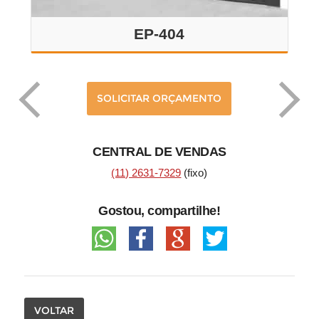
Portão Tubular Madeira
Portão Automático
EP-404
Portão Basculante
Portão Deslizante
SOLICITAR ORÇAMENTO
Portão Pivotante
CENTRAL DE VENDAS
Portão Eletrônico
(11) 2631-7329
(fixo)
Gostou, compartilhe!
VOLTAR