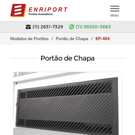
MENU
(11) 2631-7329
(11) 95550-3683
Início
Modelos de Portões
/
Portão de Chapa
/
EP-404
Modelos de Portões
Portão de Chapa
Portões em Promoção
Motor para Portão
Portão de Chapa
Motor Portão Basculante
Assistência Técnica
Portão de Tela
Motor Portão Deslizante
Orçamento
Portão de Madeira
Motor Portão Pivotante
Empresa
Portão Tubular